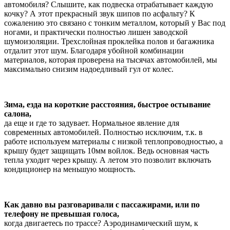
автомобиля? Слышите, как подвеска отрабатывает каждую
кочку? А этот прекрасный звук шипов по асфальту? К
сожалению это связано с тонким металлом, который у Вас под
ногами, и практически полностью лишен заводской
шумоизоляции. Трехслойная проклейка полов и багажника
отдалит этот шум. Благодаря убойной комбинации
материалов, которая проверена на тысячах автомобилей, мы
максимально снизим надоедливый гул от колес.
Зима, езда на короткие расстояния, быстрое остывание
салона,
да еще и где то задувает. Нормальное явление для
современных автомобилей. Полностью исключим, т.к. в
работе используем материалы с низкой теплопроводностью, а
крышу будет защищать 10мм войлок. Ведь основная часть
тепла уходит через крышу. А летом это позволит включать
кондиционер на меньшую мощность.
Как давно вы разговаривали с пассажирами, или по
телефону не превышая голоса,
когда двигаетесь по трассе? Аэродинамический шум, к