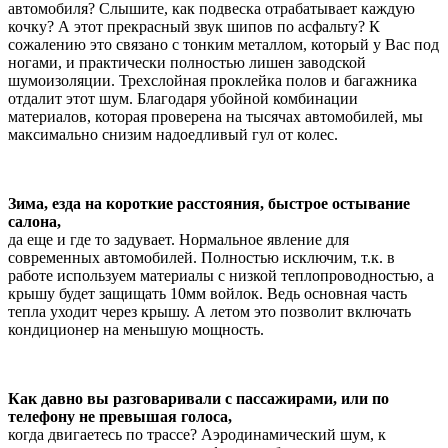
автомобиля? Слышите, как подвеска отрабатывает каждую
кочку? А этот прекрасный звук шипов по асфальту? К
сожалению это связано с тонким металлом, который у Вас под
ногами, и практически полностью лишен заводской
шумоизоляции. Трехслойная проклейка полов и багажника
отдалит этот шум. Благодаря убойной комбинации
материалов, которая проверена на тысячах автомобилей, мы
максимально снизим надоедливый гул от колес.
Зима, езда на короткие расстояния, быстрое остывание
салона,
да еще и где то задувает. Нормальное явление для
современных автомобилей. Полностью исключим, т.к. в
работе используем материалы с низкой теплопроводностью, а
крышу будет защищать 10мм войлок. Ведь основная часть
тепла уходит через крышу. А летом это позволит включать
кондиционер на меньшую мощность.
Как давно вы разговаривали с пассажирами, или по
телефону не превышая голоса,
когда двигаетесь по трассе? Аэродинамический шум, к