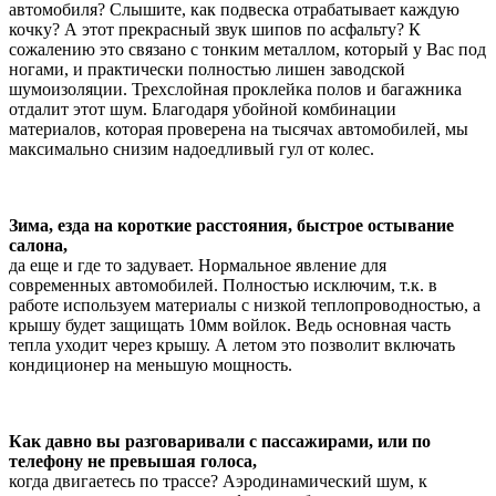
автомобиля? Слышите, как подвеска отрабатывает каждую
кочку? А этот прекрасный звук шипов по асфальту? К
сожалению это связано с тонким металлом, который у Вас под
ногами, и практически полностью лишен заводской
шумоизоляции. Трехслойная проклейка полов и багажника
отдалит этот шум. Благодаря убойной комбинации
материалов, которая проверена на тысячах автомобилей, мы
максимально снизим надоедливый гул от колес.
Зима, езда на короткие расстояния, быстрое остывание
салона,
да еще и где то задувает. Нормальное явление для
современных автомобилей. Полностью исключим, т.к. в
работе используем материалы с низкой теплопроводностью, а
крышу будет защищать 10мм войлок. Ведь основная часть
тепла уходит через крышу. А летом это позволит включать
кондиционер на меньшую мощность.
Как давно вы разговаривали с пассажирами, или по
телефону не превышая голоса,
когда двигаетесь по трассе? Аэродинамический шум, к