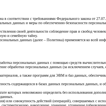
а в соответствии с требованиями Федерального закона от 27.07
ональных данных и меры по обеспечению безопасности персона
ствления своей деятельности соблюдение прав и свобод человек
ную и семейную тайну.
рсональных данных (далее – Политика) применяется ко всей ин
бработка персональных данных с помощью средств вычислительн
ние обработки персональных данных (за исключением случаев, 
материалов, а также программ для ЭВМ и баз данных, обеспечив
пность содержащихся в базах данных персональных данных, и 
льтате которых невозможно определить без использования доп
 данных.
ия) или совокупность действий (операций), совершаемых с испо
, систематизацию, накопление, хранение, уточнение (обновление