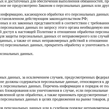
имых и достаточных для обеспечения выполнения обязанностей,
иное не предусмотрено Законом о персональных данных или дру
бе информацию, касающуюся обработки его персональных данных
 установленном действующим законодательством РФ;
нных и их законных представителей в соответствии с требовани
 персональных данных по запросу этого органа необходимую инф
й доступ к настоящей Политике в отношении обработки персон
для защиты персональных данных от неправомерного или случайн
 данных, а также от иных неправомерных действий в отношении
туп) персональных данных, прекратить обработку и уничтожить 
ерсональных данных.
ных данных, за исключением случаев, предусмотренных федерал
 не должны содержаться персональные данные, относящиеся к д
ких персональных данных. Перечень информации и порядок ее п
, их блокирования или уничтожения в случае, если персональн
вленной цели обработки, а также принимать предусмотренные з
 персональных данных в целях продвижения на рынке товаров, р
ов персональных данных или в судебном порядке неправомерные