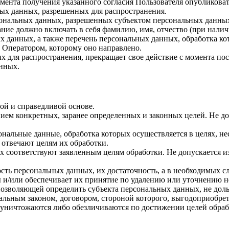
 момента получения указанного согласия Пользователя опубликов
ых данных, разрешенных для распространения.
ерсональных данных, разрешенных субъектом персональных данны
ние должно включать в себя фамилию, имя, отчество (при нали
ых данных, а также перечень персональных данных, обработка 
 Оператором, которому оно направлено.
х для распространения, прекращает свое действие с момента пост
нных.
ой и справедливой основе.
ием конкретных, заранее определенных и законных целей. Не до
ональные данные, обработка которых осуществляется в целях, н
 отвечают целям их обработки.
х соответствуют заявленным целям обработки. Не допускается 
сть персональных данных, их достаточность, а в необходимых с
 и/или обеспечивает их принятие по удалению или уточнению 
позволяющей определить субъекта персональных данных, не доль
альным законом, договором, стороной которого, выгодоприобрет
ничтожаются либо обезличиваются по достижении целей обрабо