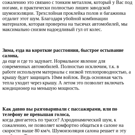
сожалению это связано с тонким металлом, который у Вас под
ногами, и практически полностью лишен заводской
шумоизоляции. Трехслойная проклейка полов и багажника
отдалит этот шум. Благодаря убойной комбинации
материалов, которая проверена на тысячах автомобилей, мы
максимально снизим надоедливый гул от колес.
Зима, езда на короткие расстояния, быстрое остывание
салона,
да еще и где то задувает. Нормальное явление для
современных автомобилей. Полностью исключим, т.к. в
работе используем материалы с низкой теплопроводностью, а
крышу будет защищать 10мм войлок. Ведь основная часть
тепла уходит через крышу. А летом это позволит включать
кондиционер на меньшую мощность.
Как давно вы разговаривали с пассажирами, или по
телефону не превышая голоса,
когда двигаетесь по трассе? Аэродинамический шум, к
сожалению, не позволяет комфортно общаться в салоне на
скорости выше 80 км/ч. Шумоизоляция салона решает и эту