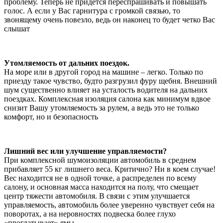
проблему. Теперь не придется переспрашивать и повышать
голос. А если у Вас гарнитура с громкой связью, то
звонящему очень повезло, ведь он наконец то будет четко Вас
слышат
Утомляемость от дальних поездок.
На море или в другой город на машине – легко. Только по
приезду такое чувство, будто разгрузил фуру щебня. Внешний
шум существенно влияет на усталость водителя на дальних
поездках. Комплексная изоляция салона как минимум вдвое
снизит Вашу утомляемость за рулем, а ведь это не только
комфорт, но и безопасность
Лишний вес или улучшение управляемости?
При комплексной шумоизоляции автомобиль в среднем
прибавляет 55 кг лишнего веса. Критично? Ни в коем случае!
Вес находится не в одной точке, а распределен по всему
салону, и основная масса находится на полу, что смещает
центр тяжести автомобиля. В связи с этим улучшается
управляемость, автомобиль более уверенно чувствует себя на
поворотах, а на неровностях подвеска более глухо
«проглатывает» ямы