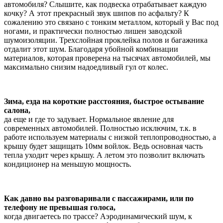
автомобиля? Слышите, как подвеска отрабатывает каждую
кочку? А этот прекрасный звук шипов по асфальту? К
сожалению это связано с тонким металлом, который у Вас под
ногами, и практически полностью лишен заводской
шумоизоляции. Трехслойная проклейка полов и багажника
отдалит этот шум. Благодаря убойной комбинации
материалов, которая проверена на тысячах автомобилей, мы
максимально снизим надоедливый гул от колес.
Зима, езда на короткие расстояния, быстрое остывание
салона,
да еще и где то задувает. Нормальное явление для
современных автомобилей. Полностью исключим, т.к. в
работе используем материалы с низкой теплопроводностью, а
крышу будет защищать 10мм войлок. Ведь основная часть
тепла уходит через крышу. А летом это позволит включать
кондиционер на меньшую мощность.
Как давно вы разговаривали с пассажирами, или по
телефону не превышая голоса,
когда двигаетесь по трассе? Аэродинамический шум, к