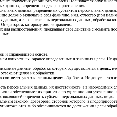
 момента получения указанного согласия Пользователя опубликов
ых данных, разрешенных для распространения.
ерсональных данных, разрешенных субъектом персональных данны
ние должно включать в себя фамилию, имя, отчество (при нали
ых данных, а также перечень персональных данных, обработка 
 Оператором, которому оно направлено.
х для распространения, прекращает свое действие с момента пост
нных.
ой и справедливой основе.
ием конкретных, заранее определенных и законных целей. Не до
ональные данные, обработка которых осуществляется в целях, н
 отвечают целям их обработки.
х соответствуют заявленным целям обработки. Не допускается 
сть персональных данных, их достаточность, а в необходимых с
 и/или обеспечивает их принятие по удалению или уточнению 
позволяющей определить субъекта персональных данных, не доль
альным законом, договором, стороной которого, выгодоприобрет
ничтожаются либо обезличиваются по достижении целей обрабо