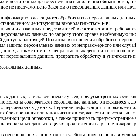
имых и достаточных для обеспечения выполнения обязанностей,
иное не предусмотрено Законом о персональных данных или дру
бе информацию, касающуюся обработки его персональных данных
 установленном действующим законодательством РФ;
нных и их законных представителей в соответствии с требовани
 персональных данных по запросу этого органа необходимую инф
й доступ к настоящей Политике в отношении обработки персон
для защиты персональных данных от неправомерного или случайн
 данных, а также от иных неправомерных действий в отношении
туп) персональных данных, прекратить обработку и уничтожить 
ерсональных данных.
ных данных, за исключением случаев, предусмотренных федерал
 не должны содержаться персональные данные, относящиеся к д
ких персональных данных. Перечень информации и порядок ее п
, их блокирования или уничтожения в случае, если персональн
вленной цели обработки, а также принимать предусмотренные з
 персональных данных в целях продвижения на рынке товаров, р
ов персональных данных или в судебном порядке неправомерные