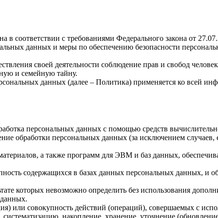
а в соответствии с требованиями Федерального закона от 27.07
ональных данных и меры по обеспечению безопасности персона
ствления своей деятельности соблюдение прав и свобод человек
ную и семейную тайну.
рсональных данных (далее – Политика) применяется ко всей ин
бработка персональных данных с помощью средств вычислительн
ние обработки персональных данных (за исключением случаев, 
материалов, а также программ для ЭВМ и баз данных, обеспечив
пность содержащихся в базах данных персональных данных, и 
льтате которых невозможно определить без использования доп
 данных.
ия) или совокупность действий (операций), совершаемых с испо
, систематизацию, накопление, хранение, уточнение (обновление