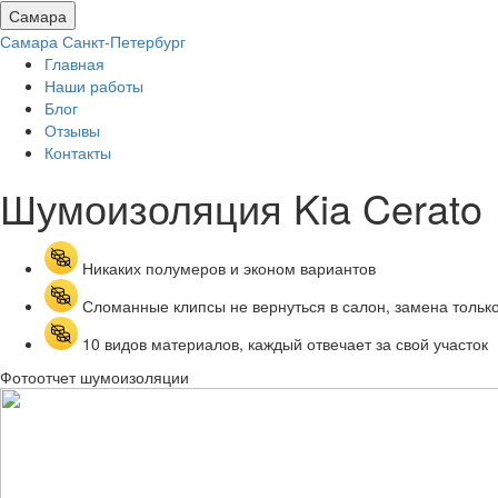
Самара
Самара
Санкт-Петербург
Главная
Наши работы
Блог
Отзывы
Контакты
Шумоизоляция Kia
Cerato
Никаких полумеров и эконом вариантов
Сломанные клипсы не вернуться в салон, замена тольк
10 видов материалов, каждый отвечает за свой участок
Фотоотчет шумоизоляции