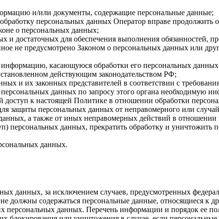
формацию и/или документы, содержащие персональные данные;
а обработку персональных данных Оператор вправе продолжить о
коне о персональных данных;
имых и достаточных для обеспечения выполнения обязанностей,
иное не предусмотрено Законом о персональных данных или дру
бе информацию, касающуюся обработки его персональных данных
 установленном действующим законодательством РФ;
нных и их законных представителей в соответствии с требовани
 персональных данных по запросу этого органа необходимую инф
й доступ к настоящей Политике в отношении обработки персон
для защиты персональных данных от неправомерного или случайн
 данных, а также от иных неправомерных действий в отношении
туп) персональных данных, прекратить обработку и уничтожить 
ерсональных данных.
ных данных, за исключением случаев, предусмотренных федерал
 не должны содержаться персональные данные, относящиеся к д
ких персональных данных. Перечень информации и порядок ее п
, их блокирования или уничтожения в случае, если персональн