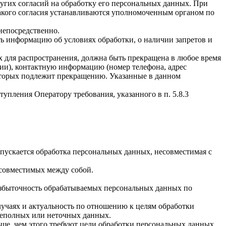
ругих согласий на обработку его персональных данных. При
такого согласия устанавливаются уполномоченным органом по
непосредственно.
ать информацию об условиях обработки, о наличии запретов и
х для распространения, должна быть прекращена в любое время
чии), контактную информацию (номер телефона, адрес
которых подлежит прекращению. Указанные в данном
упления Оператору требования, указанного в п. 5.8.3
пускается обработка персональных данных, несовместимая с
есовместимых между собой.
избыточность обрабатываемых персональных данных по
лучаях и актуальность по отношению к целям обработки
неполных или неточных данных.
ше, чем этого требуют цели обработки персональных данных,