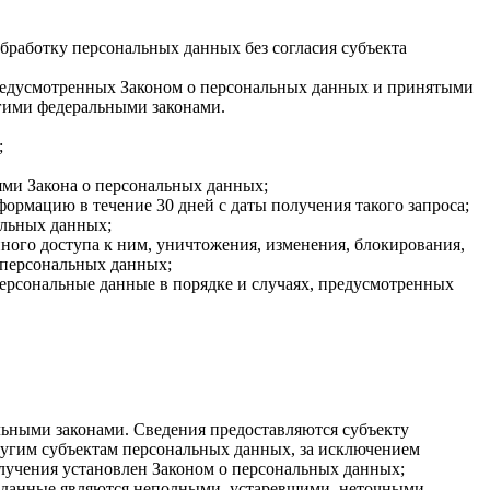
бработку персональных данных без согласия субъекта
 предусмотренных Законом о персональных данных и принятыми
гими федеральными законами.
;
ями Закона о персональных данных;
ормацию в течение 30 дней с даты получения такого запроса;
альных данных;
ого доступа к ним, уничтожения, изменения, блокирования,
 персональных данных;
персональные данные в порядке и случаях, предусмотренных
ьными законами. Сведения предоставляются субъекту
ругим субъектам персональных данных, за исключением
олучения установлен Законом о персональных данных;
ые данные являются неполными, устаревшими, неточными,