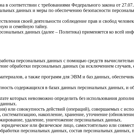
а в соответствии с требованиями Федерального закона от 27.07
ональных данных и меры по обеспечению безопасности персона
ствления своей деятельности соблюдение прав и свобод человек
ную и семейную тайну.
рсональных данных (далее – Политика) применяется ко всей ин
бработка персональных данных с помощью средств вычислительн
ние обработки персональных данных (за исключением случаев, 
материалов, а также программ для ЭВМ и баз данных, обеспечив
пность содержащихся в базах данных персональных данных, и 
льтате которых невозможно определить без использования доп
 данных.
ия) или совокупность действий (операций), совершаемых с испо
, систематизацию, накопление, хранение, уточнение (обновление
локирование, удаление, уничтожение персональных данных.
, юридическое или физическое лицо, самостоятельно или совме
бработки персональных данных, состав персональных данных, п