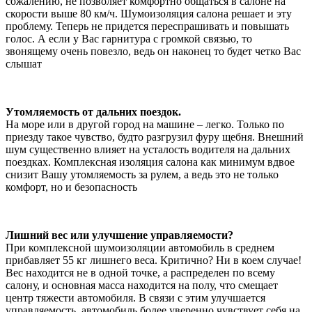
сожалению, не позволяет комфортно общаться в салоне на
скорости выше 80 км/ч. Шумоизоляция салона решает и эту
проблему. Теперь не придется переспрашивать и повышать
голос. А если у Вас гарнитура с громкой связью, то
звонящему очень повезло, ведь он наконец то будет четко Вас
слышат
Утомляемость от дальних поездок.
На море или в другой город на машине – легко. Только по
приезду такое чувство, будто разгрузил фуру щебня. Внешний
шум существенно влияет на усталость водителя на дальних
поездках. Комплексная изоляция салона как минимум вдвое
снизит Вашу утомляемость за рулем, а ведь это не только
комфорт, но и безопасность
Лишний вес или улучшение управляемости?
При комплексной шумоизоляции автомобиль в среднем
прибавляет 55 кг лишнего веса. Критично? Ни в коем случае!
Вес находится не в одной точке, а распределен по всему
салону, и основная масса находится на полу, что смещает
центр тяжести автомобиля. В связи с этим улучшается
управляемость, автомобиль более уверенно чувствует себя на