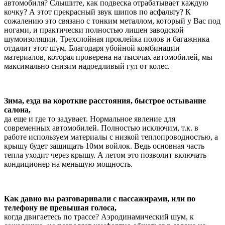
автомобиля? Слышите, как подвеска отрабатывает каждую
кочку? А этот прекрасный звук шипов по асфальту? К
сожалению это связано с тонким металлом, который у Вас под
ногами, и практически полностью лишен заводской
шумоизоляции. Трехслойная проклейка полов и багажника
отдалит этот шум. Благодаря убойной комбинации
материалов, которая проверена на тысячах автомобилей, мы
максимально снизим надоедливый гул от колес.
Зима, езда на короткие расстояния, быстрое остывание
салона,
да еще и где то задувает. Нормальное явление для
современных автомобилей. Полностью исключим, т.к. в
работе используем материалы с низкой теплопроводностью, а
крышу будет защищать 10мм войлок. Ведь основная часть
тепла уходит через крышу. А летом это позволит включать
кондиционер на меньшую мощность.
Как давно вы разговаривали с пассажирами, или по
телефону не превышая голоса,
когда двигаетесь по трассе? Аэродинамический шум, к