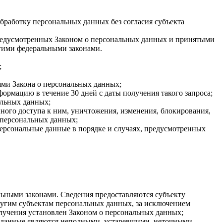
бработку персональных данных без согласия субъекта
 предусмотренных Законом о персональных данных и принятыми
гими федеральными законами.
;
ями Закона о персональных данных;
ормацию в течение 30 дней с даты получения такого запроса;
альных данных;
ого доступа к ним, уничтожения, изменения, блокирования,
 персональных данных;
персональные данные в порядке и случаях, предусмотренных
ьными законами. Сведения предоставляются субъекту
ругим субъектам персональных данных, за исключением
олучения установлен Законом о персональных данных;
ые данные являются неполными, устаревшими, неточными,