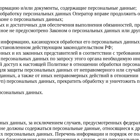
формацию и/или документы, содержащие персональные данные;
а обработку персональных данных Оператор вправе продолжить о
коне о персональных данных;
имых и достаточных для обеспечения выполнения обязанностей,
иное не предусмотрено Законом о персональных данных или дру
бе информацию, касающуюся обработки его персональных данных
 установленном действующим законодательством РФ;
нных и их законных представителей в соответствии с требовани
 персональных данных по запросу этого органа необходимую инф
й доступ к настоящей Политике в отношении обработки персон
для защиты персональных данных от неправомерного или случайн
 данных, а также от иных неправомерных действий в отношении
туп) персональных данных, прекратить обработку и уничтожить 
ерсональных данных.
ных данных, за исключением случаев, предусмотренных федерал
 не должны содержаться персональные данные, относящиеся к д
ких персональных данных. Перечень информации и порядок ее п
, их блокирования или уничтожения в случае, если персональн