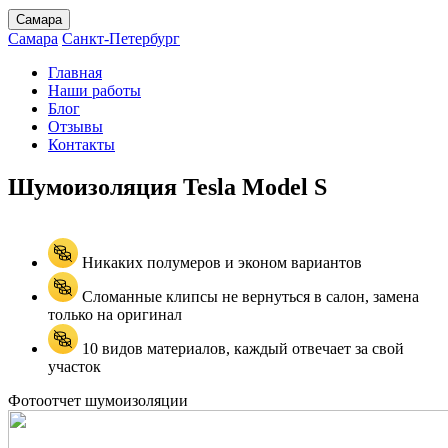
Самара
Самара
Санкт-Петербург
Главная
Наши работы
Блог
Отзывы
Контакты
Шумоизоляция Tesla
Model S
Никаких полумеров и эконом вариантов
Сломанные клипсы не вернуться в салон, замена
только на оригинал
10 видов материалов, каждый отвечает за свой
участок
Фотоотчет шумоизоляции