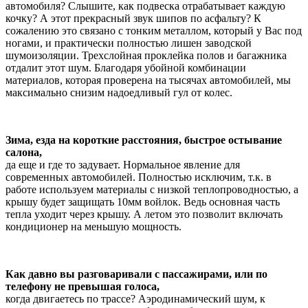
автомобиля? Слышите, как подвеска отрабатывает каждую
кочку? А этот прекрасный звук шипов по асфальту? К
сожалению это связано с тонким металлом, который у Вас под
ногами, и практически полностью лишен заводской
шумоизоляции. Трехслойная проклейка полов и багажника
отдалит этот шум. Благодаря убойной комбинации
материалов, которая проверена на тысячах автомобилей, мы
максимально снизим надоедливый гул от колес.
Зима, езда на короткие расстояния, быстрое остывание
салона,
да еще и где то задувает. Нормальное явление для
современных автомобилей. Полностью исключим, т.к. в
работе используем материалы с низкой теплопроводностью, а
крышу будет защищать 10мм войлок. Ведь основная часть
тепла уходит через крышу. А летом это позволит включать
кондиционер на меньшую мощность.
Как давно вы разговаривали с пассажирами, или по
телефону не превышая голоса,
когда двигаетесь по трассе? Аэродинамический шум, к