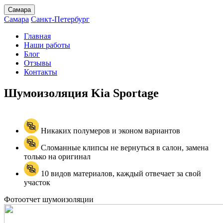
Самара
Самара
Санкт-Петербург
Главная
Наши работы
Блог
Отзывы
Контакты
Шумоизоляция Kia
Sportage
Никаких полумеров и эконом вариантов
Сломанные клипсы не вернуться в салон, замена
только на оригинал
10 видов материалов, каждый отвечает за свой
участок
Фотоотчет шумоизоляции