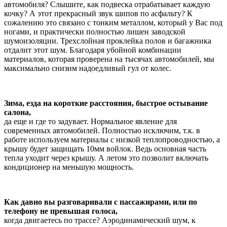
автомобиля? Слышите, как подвеска отрабатывает каждую
кочку? А этот прекрасный звук шипов по асфальту? К
сожалению это связано с тонким металлом, который у Вас под
ногами, и практически полностью лишен заводской
шумоизоляции. Трехслойная проклейка полов и багажника
отдалит этот шум. Благодаря убойной комбинации
материалов, которая проверена на тысячах автомобилей, мы
максимально снизим надоедливый гул от колес.
Зима, езда на короткие расстояния, быстрое остывание
салона,
да еще и где то задувает. Нормальное явление для
современных автомобилей. Полностью исключим, т.к. в
работе используем материалы с низкой теплопроводностью, а
крышу будет защищать 10мм войлок. Ведь основная часть
тепла уходит через крышу. А летом это позволит включать
кондиционер на меньшую мощность.
Как давно вы разговаривали с пассажирами, или по
телефону не превышая голоса,
когда двигаетесь по трассе? Аэродинамический шум, к