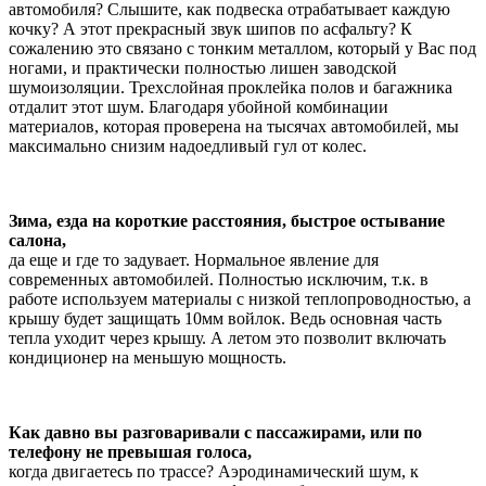
автомобиля? Слышите, как подвеска отрабатывает каждую
кочку? А этот прекрасный звук шипов по асфальту? К
сожалению это связано с тонким металлом, который у Вас под
ногами, и практически полностью лишен заводской
шумоизоляции. Трехслойная проклейка полов и багажника
отдалит этот шум. Благодаря убойной комбинации
материалов, которая проверена на тысячах автомобилей, мы
максимально снизим надоедливый гул от колес.
Зима, езда на короткие расстояния, быстрое остывание
салона,
да еще и где то задувает. Нормальное явление для
современных автомобилей. Полностью исключим, т.к. в
работе используем материалы с низкой теплопроводностью, а
крышу будет защищать 10мм войлок. Ведь основная часть
тепла уходит через крышу. А летом это позволит включать
кондиционер на меньшую мощность.
Как давно вы разговаривали с пассажирами, или по
телефону не превышая голоса,
когда двигаетесь по трассе? Аэродинамический шум, к