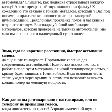
автомобиля? Слышите, как подвеска отрабатывает каждую
кочку? А этот прекрасный звук шипов по асфальту? К
сожалению это связано с тонким металлом, который у Вас под
ногами, и практически полностью лишен заводской
шумоизоляции. Трехслойная проклейка полов и багажника
отдалит этот шум. Благодаря убойной комбинации
материалов, которая проверена на тысячах автомобилей, мы
максимально снизим надоедливый гул от колес.
Зима, езда на короткие расстояния, быстрое остывание
салона,
да еще и где то задувает. Нормальное явление для
современных автомобилей. Полностью исключим, т.к. в
работе используем материалы с низкой теплопроводностью, а
крышу будет защищать 10мм войлок. Ведь основная часть
тепла уходит через крышу. А летом это позволит включать
кондиционер на меньшую мощность.
Как давно вы разговаривали с пассажирами, или по
телефону не превышая голоса,
когда двигаетесь по трассе? Аэродинамический шум, к