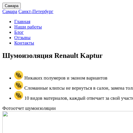
Самара
Самара
Санкт-Петербург
Главная
Наши работы
Блог
Отзывы
Контакты
Шумоизоляция Renault
Kaptur
Никаких полумеров и эконом вариантов
Сломанные клипсы не вернуться в салон, замена тол
10 видов материалов, каждый отвечает за свой участ
Фотоотчет шумоизоляции