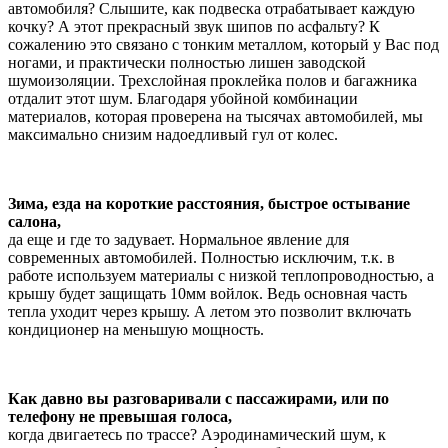
автомобиля? Слышите, как подвеска отрабатывает каждую
кочку? А этот прекрасный звук шипов по асфальту? К
сожалению это связано с тонким металлом, который у Вас под
ногами, и практически полностью лишен заводской
шумоизоляции. Трехслойная проклейка полов и багажника
отдалит этот шум. Благодаря убойной комбинации
материалов, которая проверена на тысячах автомобилей, мы
максимально снизим надоедливый гул от колес.
Зима, езда на короткие расстояния, быстрое остывание
салона,
да еще и где то задувает. Нормальное явление для
современных автомобилей. Полностью исключим, т.к. в
работе используем материалы с низкой теплопроводностью, а
крышу будет защищать 10мм войлок. Ведь основная часть
тепла уходит через крышу. А летом это позволит включать
кондиционер на меньшую мощность.
Как давно вы разговаривали с пассажирами, или по
телефону не превышая голоса,
когда двигаетесь по трассе? Аэродинамический шум, к