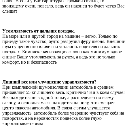
голос. А если у Вас гарнитура с громкой связью, то
звонящему очень повезло, ведь он наконец то будет четко Вас
слышат
Утомляемость от дальних поездок.
На море или в другой город на машине – легко. Только по
приезду такое чувство, будто разгрузил фуру щебня. Внешний
шум существенно влияет на усталость водителя на дальних
поездках. Комплексная изоляция салона как минимум вдвое
снизит Вашу утомляемость за рулем, а ведь это не только
комфорт, но и безопасность
Лишний вес или улучшение управляемости?
При комплексной шумоизоляции автомобиль в среднем
прибавляет 55 кг лишнего веса. Критично? Ни в коем случае!
Вес находится не в одной точке, а распределен по всему
салону, и основная масса находится на полу, что смещает
центр тяжести автомобиля. В связи с этим улучшается
управляемость, автомобиль более уверенно чувствует себя на
поворотах, а на неровностях подвеска более глухо
«проглатывает» ямы