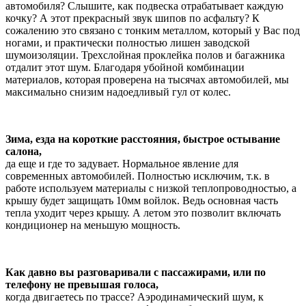
автомобиля? Слышите, как подвеска отрабатывает каждую
кочку? А этот прекрасный звук шипов по асфальту? К
сожалению это связано с тонким металлом, который у Вас под
ногами, и практически полностью лишен заводской
шумоизоляции. Трехслойная проклейка полов и багажника
отдалит этот шум. Благодаря убойной комбинации
материалов, которая проверена на тысячах автомобилей, мы
максимально снизим надоедливый гул от колес.
Зима, езда на короткие расстояния, быстрое остывание
салона,
да еще и где то задувает. Нормальное явление для
современных автомобилей. Полностью исключим, т.к. в
работе используем материалы с низкой теплопроводностью, а
крышу будет защищать 10мм войлок. Ведь основная часть
тепла уходит через крышу. А летом это позволит включать
кондиционер на меньшую мощность.
Как давно вы разговаривали с пассажирами, или по
телефону не превышая голоса,
когда двигаетесь по трассе? Аэродинамический шум, к