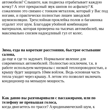
автомобиля? Слышите, как подвеска отрабатывает каждую
кочку? А этот прекрасный звук шипов по асфальту? К
сожалению это связано с тонким металлом, который у Вас под
ногами, и практически полностью лишен заводской
шумоизоляции. Трехслойная проклейка полов и багажника
отдалит этот шум. Благодаря убойной комбинации
материалов, которая проверена на тысячах автомобилей, мы
максимально снизим надоедливый гул от колес.
Зима, езда на короткие расстояния, быстрое остывание
салона,
да еще и где то задувает. Нормальное явление для
современных автомобилей. Полностью исключим, т.к. в
работе используем материалы с низкой теплопроводностью, а
крышу будет защищать 10мм войлок. Ведь основная часть
тепла уходит через крышу. А летом это позволит включать
кондиционер на меньшую мощность.
Как давно вы разговаривали с пассажирами, или по
телефону не превышая голоса,
когда двигаетесь по трассе? Аэродинамический шум, к