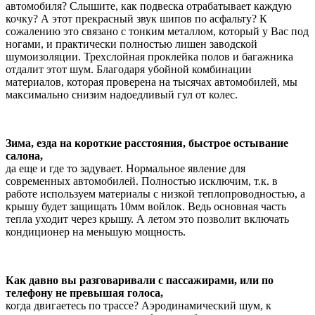
автомобиля? Слышите, как подвеска отрабатывает каждую
кочку? А этот прекрасный звук шипов по асфальту? К
сожалению это связано с тонким металлом, который у Вас под
ногами, и практически полностью лишен заводской
шумоизоляции. Трехслойная проклейка полов и багажника
отдалит этот шум. Благодаря убойной комбинации
материалов, которая проверена на тысячах автомобилей, мы
максимально снизим надоедливый гул от колес.
Зима, езда на короткие расстояния, быстрое остывание
салона,
да еще и где то задувает. Нормальное явление для
современных автомобилей. Полностью исключим, т.к. в
работе используем материалы с низкой теплопроводностью, а
крышу будет защищать 10мм войлок. Ведь основная часть
тепла уходит через крышу. А летом это позволит включать
кондиционер на меньшую мощность.
Как давно вы разговаривали с пассажирами, или по
телефону не превышая голоса,
когда двигаетесь по трассе? Аэродинамический шум, к