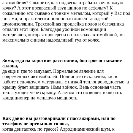
автомобиля? Слышите, как подвеска отрабатывает каждую
кочку? А этот прекрасный звук шипов по асфальту? К
сожалению это связано с тонким металлом, который у Вас под
ногами, и практически полностью лишен заводской
шумоизоляции. Трехслойная проклейка полов и багажника
отдалит этот шум. Благодаря убойной комбинации
материалов, которая проверена на тысячах автомобилей, мы
максимально снизим надоедливый гул от колес.
Зима, езда на короткие расстояния, быстрое остывание
салона,
да еще и где то задувает. Нормальное явление для
современных автомобилей. Полностью исключим, т.к. в
работе используем материалы с низкой теплопроводностью, а
крышу будет защищать 10мм войлок. Ведь основная часть
тепла уходит через крышу. А летом это позволит включать
кондиционер на меньшую мощность.
Как давно вы разговаривали с пассажирами, или по
телефону не превышая голоса,
когда двигаетесь по трассе? Аэродинамический шум, к