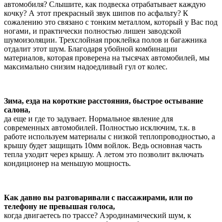
автомобиля? Слышите, как подвеска отрабатывает каждую
кочку? А этот прекрасный звук шипов по асфальту? К
сожалению это связано с тонким металлом, который у Вас под
ногами, и практически полностью лишен заводской
шумоизоляции. Трехслойная проклейка полов и багажника
отдалит этот шум. Благодаря убойной комбинации
материалов, которая проверена на тысячах автомобилей, мы
максимально снизим надоедливый гул от колес.
Зима, езда на короткие расстояния, быстрое остывание
салона,
да еще и где то задувает. Нормальное явление для
современных автомобилей. Полностью исключим, т.к. в
работе используем материалы с низкой теплопроводностью, а
крышу будет защищать 10мм войлок. Ведь основная часть
тепла уходит через крышу. А летом это позволит включать
кондиционер на меньшую мощность.
Как давно вы разговаривали с пассажирами, или по
телефону не превышая голоса,
когда двигаетесь по трассе? Аэродинамический шум, к