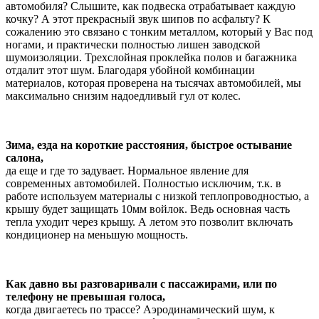
автомобиля? Слышите, как подвеска отрабатывает каждую
кочку? А этот прекрасный звук шипов по асфальту? К
сожалению это связано с тонким металлом, который у Вас под
ногами, и практически полностью лишен заводской
шумоизоляции. Трехслойная проклейка полов и багажника
отдалит этот шум. Благодаря убойной комбинации
материалов, которая проверена на тысячах автомобилей, мы
максимально снизим надоедливый гул от колес.
Зима, езда на короткие расстояния, быстрое остывание
салона,
да еще и где то задувает. Нормальное явление для
современных автомобилей. Полностью исключим, т.к. в
работе используем материалы с низкой теплопроводностью, а
крышу будет защищать 10мм войлок. Ведь основная часть
тепла уходит через крышу. А летом это позволит включать
кондиционер на меньшую мощность.
Как давно вы разговаривали с пассажирами, или по
телефону не превышая голоса,
когда двигаетесь по трассе? Аэродинамический шум, к