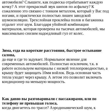
автомобиля? Слышите, как подвеска отрабатывает каждую
кочку? А этот прекрасный звук шипов по асфальту? К
сожалению это связано с тонким металлом, который у Вас под
ногами, и практически полностью лишен заводской
шумоизоляции. Трехслойная проклейка полов и багажника
отдалит этот шум. Благодаря убойной комбинации
материалов, которая проверена на тысячах автомобилей, мы
максимально снизим надоедливый гул от колес.
Зима, езда на короткие расстояния, быстрое остывание
салона,
да еще и где то задувает. Нормальное явление для
современных автомобилей. Полностью исключим, т.к. в
работе используем материалы с низкой теплопроводностью, а
крышу будет защищать 10мм войлок. Ведь основная часть
тепла уходит через крышу. А летом это позволит включать
кондиционер на меньшую мощность.
Как давно вы разговаривали с пассажирами, или по
телефону не превышая голоса,
когда двигаетесь по трассе? Аэродинамический шум, к