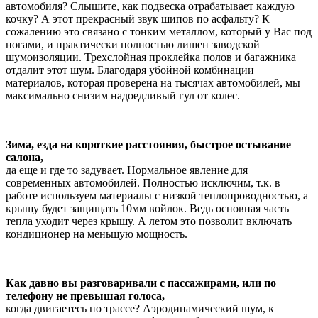
автомобиля? Слышите, как подвеска отрабатывает каждую
кочку? А этот прекрасный звук шипов по асфальту? К
сожалению это связано с тонким металлом, который у Вас под
ногами, и практически полностью лишен заводской
шумоизоляции. Трехслойная проклейка полов и багажника
отдалит этот шум. Благодаря убойной комбинации
материалов, которая проверена на тысячах автомобилей, мы
максимально снизим надоедливый гул от колес.
Зима, езда на короткие расстояния, быстрое остывание
салона,
да еще и где то задувает. Нормальное явление для
современных автомобилей. Полностью исключим, т.к. в
работе используем материалы с низкой теплопроводностью, а
крышу будет защищать 10мм войлок. Ведь основная часть
тепла уходит через крышу. А летом это позволит включать
кондиционер на меньшую мощность.
Как давно вы разговаривали с пассажирами, или по
телефону не превышая голоса,
когда двигаетесь по трассе? Аэродинамический шум, к