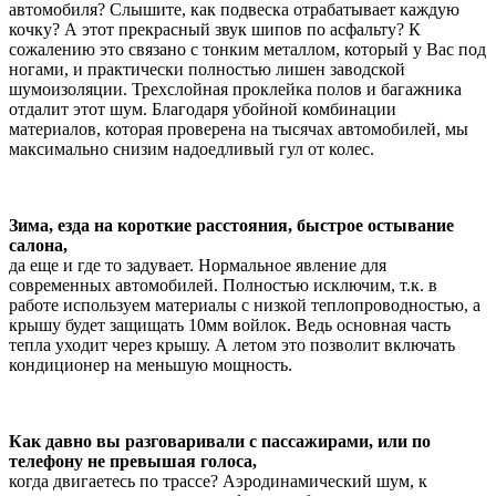
автомобиля? Слышите, как подвеска отрабатывает каждую
кочку? А этот прекрасный звук шипов по асфальту? К
сожалению это связано с тонким металлом, который у Вас под
ногами, и практически полностью лишен заводской
шумоизоляции. Трехслойная проклейка полов и багажника
отдалит этот шум. Благодаря убойной комбинации
материалов, которая проверена на тысячах автомобилей, мы
максимально снизим надоедливый гул от колес.
Зима, езда на короткие расстояния, быстрое остывание
салона,
да еще и где то задувает. Нормальное явление для
современных автомобилей. Полностью исключим, т.к. в
работе используем материалы с низкой теплопроводностью, а
крышу будет защищать 10мм войлок. Ведь основная часть
тепла уходит через крышу. А летом это позволит включать
кондиционер на меньшую мощность.
Как давно вы разговаривали с пассажирами, или по
телефону не превышая голоса,
когда двигаетесь по трассе? Аэродинамический шум, к