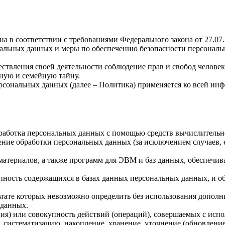
а в соответствии с требованиями Федерального закона от 27.07
ональных данных и меры по обеспечению безопасности персона
ствления своей деятельности соблюдение прав и свобод человек
ную и семейную тайну.
рсональных данных (далее – Политика) применяется ко всей ин
бработка персональных данных с помощью средств вычислительн
ние обработки персональных данных (за исключением случаев, 
материалов, а также программ для ЭВМ и баз данных, обеспечив
пность содержащихся в базах данных персональных данных, и 
льтате которых невозможно определить без использования доп
 данных.
ия) или совокупность действий (операций), совершаемых с испо
, систематизацию, накопление, хранение, уточнение (обновление