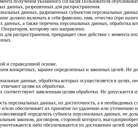
 момента получения указанного согласия Пользователя опубликов
ых данных, разрешенных для распространения.
ерсональных данных, разрешенных субъектом персональных данны
ние должно включать в себя фамилию, имя, отчество (при нали
ых данных, а также перечень персональных данных, обработка 
 Оператором, которому оно направлено.
х для распространения, прекращает свое действие с момента пост
нных.
ой и справедливой основе.
ием конкретных, заранее определенных и законных целей. Не до
ональные данные, обработка которых осуществляется в целях, н
 отвечают целям их обработки.
х соответствуют заявленным целям обработки. Не допускается 
сть персональных данных, их достаточность, а в необходимых с
 и/или обеспечивает их принятие по удалению или уточнению 
позволяющей определить субъекта персональных данных, не доль
альным законом, договором, стороной которого, выгодоприобрет
ничтожаются либо обезличиваются по достижении целей обрабо