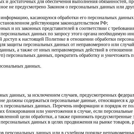
имых и достаточных для обеспечения выполнения обязанностей,
иное не предусмотрено Законом о персональных данных или дру
бе информацию, касающуюся обработки его персональных данных
 установленном действующим законодательством РФ;
нных и их законных представителей в соответствии с требовани
 персональных данных по запросу этого органа необходимую инф
й доступ к настоящей Политике в отношении обработки персон
для защиты персональных данных от неправомерного или случайн
 данных, а также от иных неправомерных действий в отношении
туп) персональных данных, прекратить обработку и уничтожить 
ерсональных данных.
ных данных, за исключением случаев, предусмотренных федерал
 не должны содержаться персональные данные, относящиеся к д
ких персональных данных. Перечень информации и порядок ее п
, их блокирования или уничтожения в случае, если персональн
вленной цели обработки, а также принимать предусмотренные з
 персональных данных в целях продвижения на рынке товаров, р
ов персональных данных или в судебном порядке неправомерные