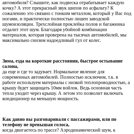
автомобиля? Слышите, как подвеска отрабатывает каждую
кочку? А этот прекрасный звук шипов по асфальту? К
сожалению это связано с тонким металлом, который у Вас под
ногами, и практически полностью лишен заводской
шумоизоляции. Трехслойная проклейка полов и багажника
отдалит этот шум. Благодаря убойной комбинации
материалов, которая проверена на тысячах автомобилей, мы
максимально снизим надоедливый гул от колес.
Зима, езда на короткие расстояния, быстрое остывание
салона,
да еще и где то задувает. Нормальное явление для
современных автомобилей. Полностью исключим, т.к. в
работе используем материалы с низкой теплопроводностью, а
крышу будет защищать 10мм войлок. Ведь основная часть
тепла уходит через крышу. А летом это позволит включать
кондиционер на меньшую мощность.
Как давно вы разговаривали с пассажирами, или по
телефону не превышая голоса,
когда двигаетесь по трассе? Аэродинамический шум, к