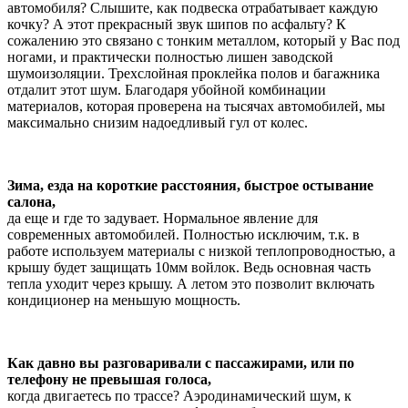
автомобиля? Слышите, как подвеска отрабатывает каждую
кочку? А этот прекрасный звук шипов по асфальту? К
сожалению это связано с тонким металлом, который у Вас под
ногами, и практически полностью лишен заводской
шумоизоляции. Трехслойная проклейка полов и багажника
отдалит этот шум. Благодаря убойной комбинации
материалов, которая проверена на тысячах автомобилей, мы
максимально снизим надоедливый гул от колес.
Зима, езда на короткие расстояния, быстрое остывание
салона,
да еще и где то задувает. Нормальное явление для
современных автомобилей. Полностью исключим, т.к. в
работе используем материалы с низкой теплопроводностью, а
крышу будет защищать 10мм войлок. Ведь основная часть
тепла уходит через крышу. А летом это позволит включать
кондиционер на меньшую мощность.
Как давно вы разговаривали с пассажирами, или по
телефону не превышая голоса,
когда двигаетесь по трассе? Аэродинамический шум, к