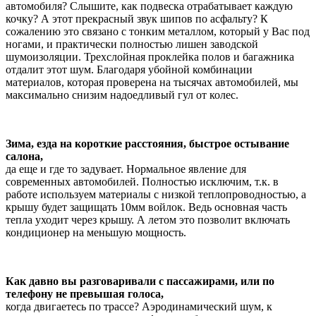
автомобиля? Слышите, как подвеска отрабатывает каждую
кочку? А этот прекрасный звук шипов по асфальту? К
сожалению это связано с тонким металлом, который у Вас под
ногами, и практически полностью лишен заводской
шумоизоляции. Трехслойная проклейка полов и багажника
отдалит этот шум. Благодаря убойной комбинации
материалов, которая проверена на тысячах автомобилей, мы
максимально снизим надоедливый гул от колес.
Зима, езда на короткие расстояния, быстрое остывание
салона,
да еще и где то задувает. Нормальное явление для
современных автомобилей. Полностью исключим, т.к. в
работе используем материалы с низкой теплопроводностью, а
крышу будет защищать 10мм войлок. Ведь основная часть
тепла уходит через крышу. А летом это позволит включать
кондиционер на меньшую мощность.
Как давно вы разговаривали с пассажирами, или по
телефону не превышая голоса,
когда двигаетесь по трассе? Аэродинамический шум, к