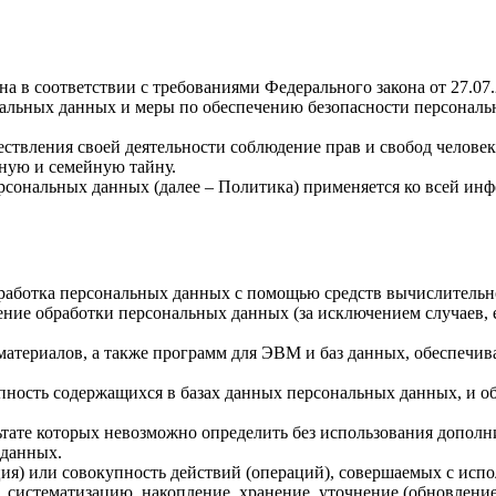
а в соответствии с требованиями Федерального закона от 27.07
ональных данных и меры по обеспечению безопасности персона
ствления своей деятельности соблюдение прав и свобод человек
ную и семейную тайну.
рсональных данных (далее – Политика) применяется ко всей ин
бработка персональных данных с помощью средств вычислительн
ние обработки персональных данных (за исключением случаев, 
материалов, а также программ для ЭВМ и баз данных, обеспечив
пность содержащихся в базах данных персональных данных, и 
льтате которых невозможно определить без использования доп
 данных.
ия) или совокупность действий (операций), совершаемых с испо
, систематизацию, накопление, хранение, уточнение (обновление