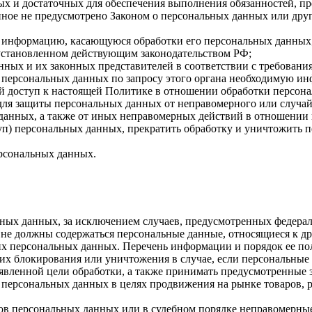
имых и достаточных для обеспечения выполнения обязанностей,
иное не предусмотрено Законом о персональных данных или дру
бе информацию, касающуюся обработки его персональных данных
 установленном действующим законодательством РФ;
нных и их законных представителей в соответствии с требовани
 персональных данных по запросу этого органа необходимую инф
й доступ к настоящей Политике в отношении обработки персон
для защиты персональных данных от неправомерного или случайн
 данных, а также от иных неправомерных действий в отношении
туп) персональных данных, прекратить обработку и уничтожить 
ерсональных данных.
ных данных, за исключением случаев, предусмотренных федерал
 не должны содержаться персональные данные, относящиеся к д
ких персональных данных. Перечень информации и порядок ее п
, их блокирования или уничтожения в случае, если персональн
вленной цели обработки, а также принимать предусмотренные з
 персональных данных в целях продвижения на рынке товаров, р
ов персональных данных или в судебном порядке неправомерные