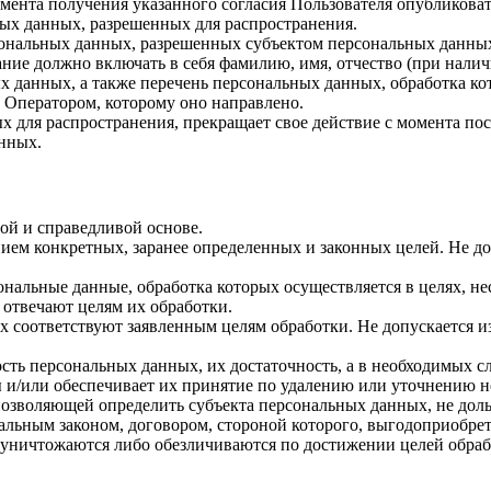
 момента получения указанного согласия Пользователя опубликов
ых данных, разрешенных для распространения.
ерсональных данных, разрешенных субъектом персональных данны
ние должно включать в себя фамилию, имя, отчество (при нали
ых данных, а также перечень персональных данных, обработка 
 Оператором, которому оно направлено.
х для распространения, прекращает свое действие с момента пост
нных.
ой и справедливой основе.
ием конкретных, заранее определенных и законных целей. Не до
ональные данные, обработка которых осуществляется в целях, н
 отвечают целям их обработки.
х соответствуют заявленным целям обработки. Не допускается 
сть персональных данных, их достаточность, а в необходимых с
 и/или обеспечивает их принятие по удалению или уточнению 
позволяющей определить субъекта персональных данных, не доль
альным законом, договором, стороной которого, выгодоприобрет
ничтожаются либо обезличиваются по достижении целей обрабо