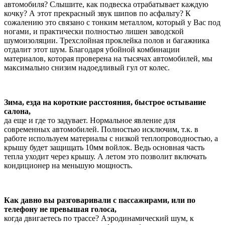
автомобиля? Слышите, как подвеска отрабатывает каждую
кочку? А этот прекрасный звук шипов по асфальту? К
сожалению это связано с тонким металлом, который у Вас под
ногами, и практически полностью лишен заводской
шумоизоляции. Трехслойная проклейка полов и багажника
отдалит этот шум. Благодаря убойной комбинации
материалов, которая проверена на тысячах автомобилей, мы
максимально снизим надоедливый гул от колес.
Зима, езда на короткие расстояния, быстрое остывание
салона,
да еще и где то задувает. Нормальное явление для
современных автомобилей. Полностью исключим, т.к. в
работе используем материалы с низкой теплопроводностью, а
крышу будет защищать 10мм войлок. Ведь основная часть
тепла уходит через крышу. А летом это позволит включать
кондиционер на меньшую мощность.
Как давно вы разговаривали с пассажирами, или по
телефону не превышая голоса,
когда двигаетесь по трассе? Аэродинамический шум, к