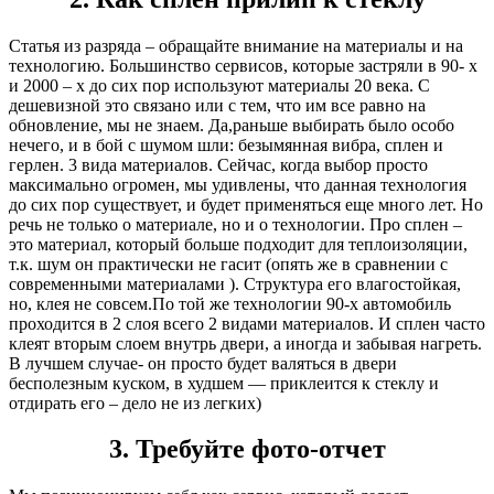
Статья из разряда – обращайте внимание на материалы и на
технологию. Большинство сервисов, которые застряли в 90- х
и 2000 – х до сих пор используют материалы 20 века. С
дешевизной это связано или с тем, что им все равно на
обновление, мы не знаем. Да,раньше выбирать было особо
нечего, и в бой с шумом шли: безымянная вибра, сплен и
герлен. 3 вида материалов. Сейчас, когда выбор просто
максимально огромен, мы удивлены, что данная технология
до сих пор существует, и будет применяться еще много лет. Но
речь не только о материале, но и о технологии. Про сплен –
это материал, который больше подходит для теплоизоляции,
т.к. шум он практически не гасит (опять же в сравнении с
современными материалами ). Структура его влагостойкая,
но, клея не совсем.По той же технологии 90-х автомобиль
проходится в 2 слоя всего 2 видами материалов. И сплен часто
клеят вторым слоем внутрь двери, а иногда и забывая нагреть.
В лучшем случае- он просто будет валяться в двери
бесполезным куском, в худшем — приклеится к стеклу и
отдирать его – дело не из легких)
3. Требуйте фото-отчет