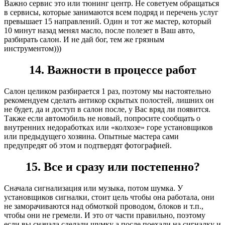
Важно сервис это или тюнинг центр. Не советуем обращаться
в сервисы, которые занимаются всем подряд и перечень услуг
превышает 15 направлений. Один и тот же мастер, который
10 минут назад менял масло, после полезет в Ваш авто,
разбирать салон. И не дай бог, тем же грязным
инструментом)))
14. Важности в процессе работ
Салон целиком разбирается 1 раз, поэтому мы настоятельно
рекомендуем сделать антикор скрытых полостей, лишних он
не будет, да и доступ в салон после, у Вас вряд ли появится.
Также если автомобиль не новый, попросите сообщать о
внутренних недоработках или «колхозе» горе установщиков
или предыдущего хозяина. Опытные мастера сами
предупредят об этом и подтвердят фотографией.
15. Все и сразу или постепенно?
Сначала сигнализация или музыка, потом шумка. У
установщиков сигналки, стоит цель чтобы она работала, они
не заморачиваются над обмоткой проводом, блоков и т.п.,
чтобы они не гремели. И это от части правильно, поэтому
если вы сначала сделали шумку а после поехали на сигналку и