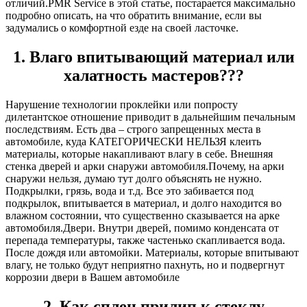
отличий.PMR Service в этой статье, постарается максимально
подробно описать, на что обратить внимание, если вы
задумались о комфортной езде на своей ласточке.
1. Влаго впитывающий материал или
халатность мастеров???
Нарушение технологии проклейки или попросту
дилетантское отношение приводит в дальнейшим печальным
последствиям. Есть два – строго запрещенных места в
автомобиле, куда КАТЕГОРИЧЕСКИ НЕЛЬЗЯ клеить
материалы, которые накапливают влагу в себе. Внешняя
стенка дверей и арки снаружи автомобиля.Почему, на арки
снаружи нельзя, думаю тут долго объяснять не нужно.
Подкрылки, грязь, вода и т.д. Все это забивается под
подкрылок, впитывается в материал, и долго находится во
влажном состоянии, что существенно сказывается на арке
автомобиля.Двери. Внутри дверей, помимо конденсата от
перепада температуры, также частенько скапливается вода.
После дождя или автомойки. Материалы, которые впитывают
влагу, не только будут неприятно пахнуть, но и подвергнут
коррозии двери в Вашем автомобиле
2. Как сплен прилип к стеклу